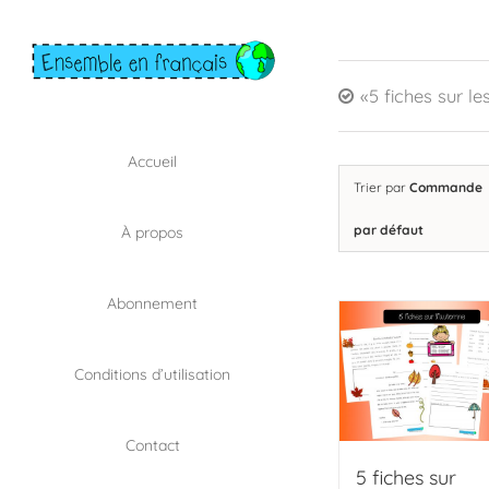
Skip
to
content
«5 fiches sur le
Accueil
Trier par
Commande
par défaut
À propos
Abonnement
Conditions d’utilisation
Contact
5 fiches sur