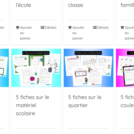
l’école
classe
famil
ils
Ajouter
Détails
Ajouter
Détails
Ajout
au
au
au
panier
panier
panie
5 fiches sur le
5 fiches sur le
5 fich
matériel
quartier
coule
scolaire