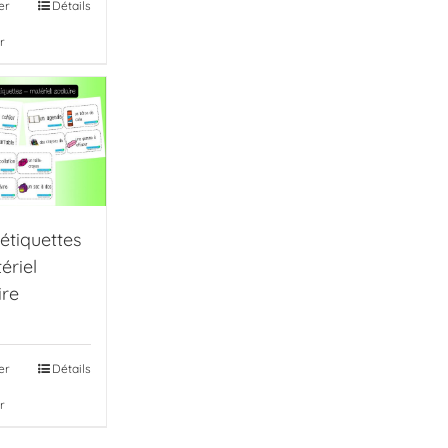
er
Détails
r
étiquettes
ériel
ire
er
Détails
r