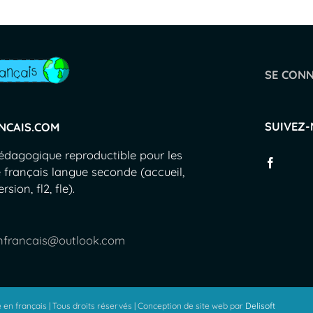
SE CON
SUIVEZ
NCAIS.COM
pédagogique reproductible pour les
 français langue seconde (accueil,
sion, fl2, fle).
nfrancais@outlook.com
en français | Tous droits réservés | Conception de site web par
Delisoft