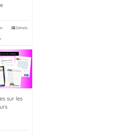
le
er
Détails
r
es sur les
urs