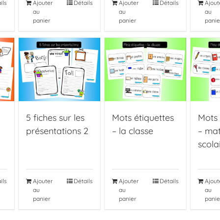
ils
Ajouter
Détails
Ajouter
Détails
Ajout
au
au
au
panier
panier
panie
5 fiches sur les
Mots étiquettes
Mots 
présentations 2
– la classe
– mat
scola
ils
Ajouter
Détails
Ajouter
Détails
Ajout
au
au
au
panier
panier
panie