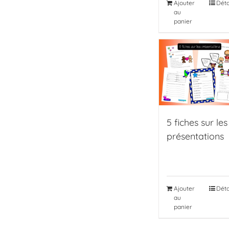
Ajouter
Déta
au
panier
5 fiches sur les
présentations
Ajouter
Déta
au
panier