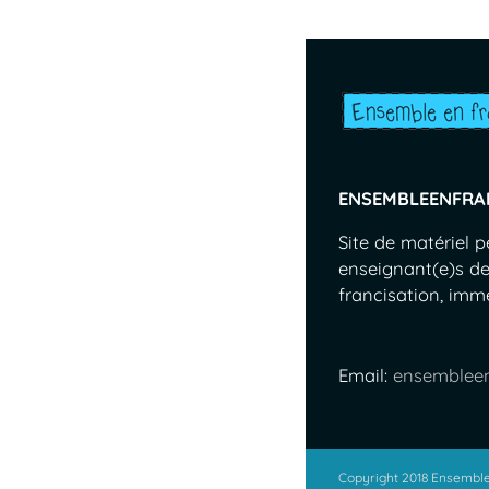
ENSEMBLEENFRA
Site de matériel 
enseignant(e)s de
francisation, immer
Email:
ensemblee
Copyright 2018 Ensemble 