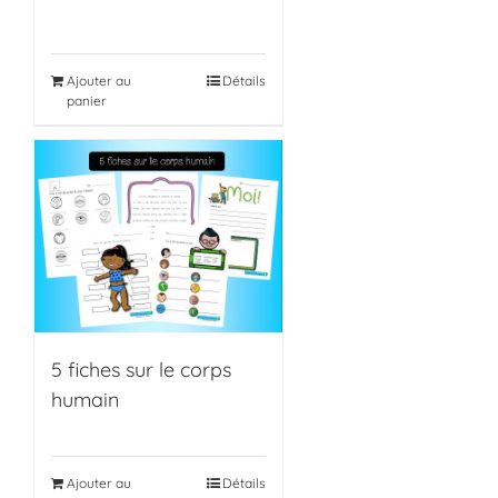
Ajouter au
Détails
panier
5 fiches sur le corps
humain
Ajouter au
Détails