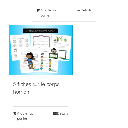
Ajouter au
Détails
panier
5 fiches sur le corps
humain
Ajouter au
Détails
panier