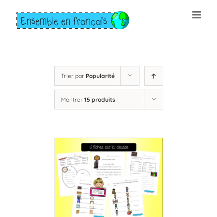
Skip
to
content
Trier par
Popularité
Montrer
15 produits