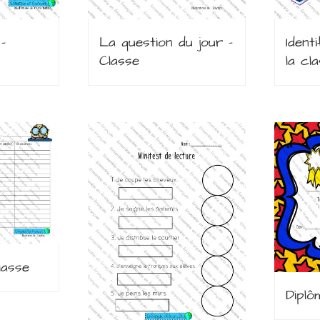
–
La question du jour –
Ident
Classe
la cl
lasse
Diplô