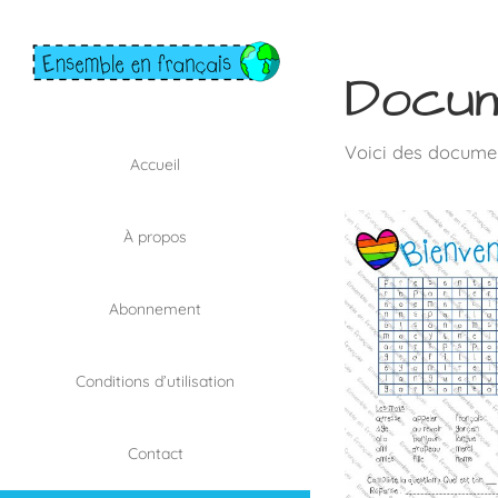
Skip
to
content
Docum
Voici des documen
Accueil
À propos
Abonnement
Conditions d’utilisation
Contact