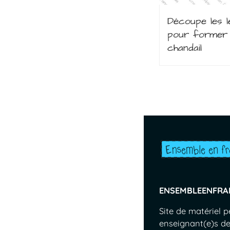
Découpe les l
pour former 
chandail
ENSEMBLEENFRA
Site de matériel 
enseignant(e)s de