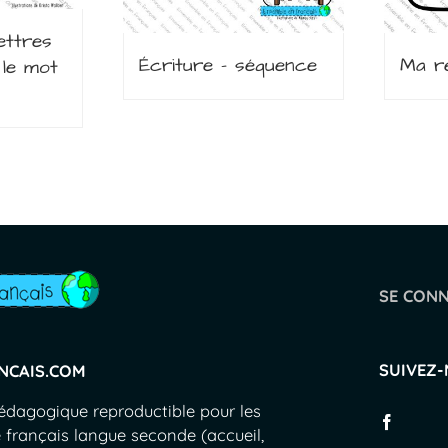
ettres
Écriture – séquence
Ma ré
le mot
SE CON
SUIVEZ
NCAIS.COM
pédagogique reproductible pour les
 français langue seconde (accueil,