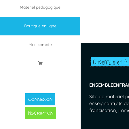
Matériel pédagogique
Boutique en ligne
Mon compte
ENSEMBLEENFRA
Site de matériel 
CONNEXION
enseignant(e)s de
francisation, immer
INSCRIPTION