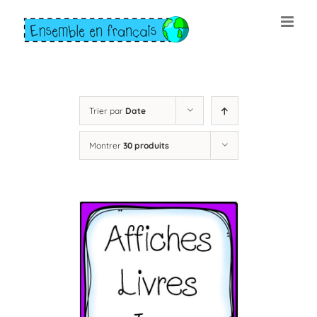
Skip
to
content
Trier par
Date
Montrer
30 produits