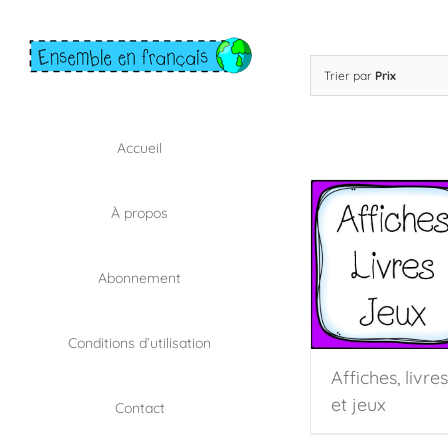
Skip
to
content
Trier par
Prix
Accueil
À propos
Abonnement
Conditions d’utilisation
Affiches, livres
et jeux
Contact