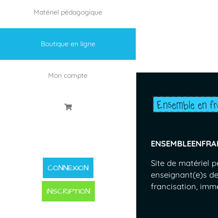
Matériel pédagogique
Boutique en ligne
Mon compte
ENSEMBLEENFRA
Site de matériel 
CONNEXION
enseignant(e)s de
francisation, immer
INSCRIPTION