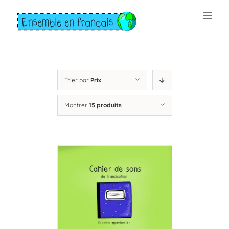
Skip
to
content
Trier par
Prix
Montrer
15 produits