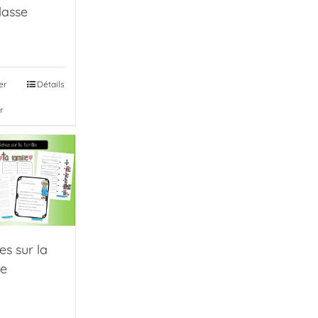
classe
er
Détails
r
es sur la
le