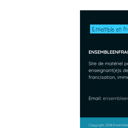
ENSEMBLEENFRA
Site de matériel 
enseignant(e)s de
francisation, immer
Email:
ensemblee
Copyright 2018 Ensemble 