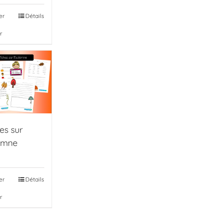
er
Détails
r
hes sur
omne
er
Détails
r