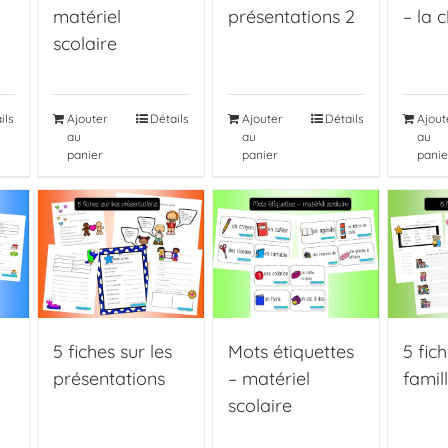
matériel
présentations 2
– la 
scolaire
ils
Ajouter
Détails
Ajouter
Détails
Ajout
au
au
au
panier
panier
panie
5 fiches sur les
Mots étiquettes
5 fich
présentations
– matériel
famil
scolaire