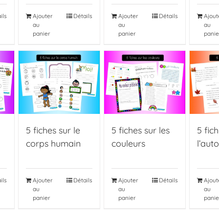
ils
Ajouter
Détails
Ajouter
Détails
Ajout
au
au
au
panier
panier
panie
5 fiches sur le
5 fiches sur les
5 fic
corps humain
couleurs
l’aut
ils
Ajouter
Détails
Ajouter
Détails
Ajout
au
au
au
panier
panier
panie