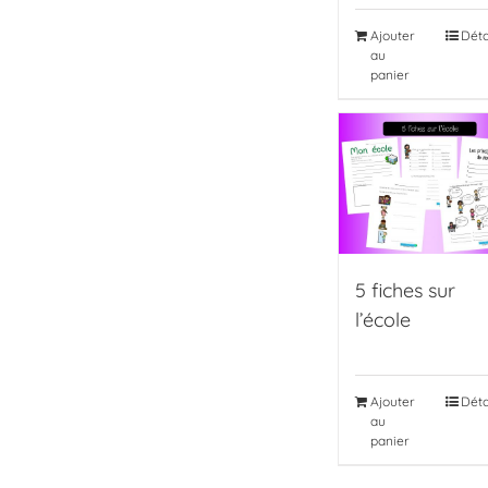
Ajouter
Déta
au
panier
5 fiches sur
l’école
Ajouter
Déta
au
panier