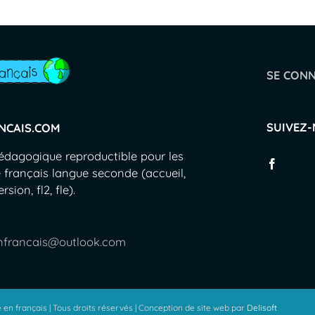
SE CON
SUIVEZ
NCAIS.COM
pédagogique reproductible pour les
 français langue seconde (accueil,
sion, fl2, fle).
nfrancais@outlook.com
en français | Tous droits réservés | Conception de site web par
Delisoft