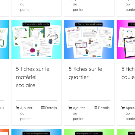
au
au
au
panier
panier
panie
5 fiches sur le
5 fiches sur le
5 fich
matériel
quartier
coule
scolaire
ils
Ajouter
Détails
Ajouter
Détails
Ajout
au
au
au
panier
panier
panie