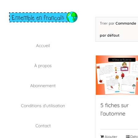
Skip
to
content
Trier par
Commande
par défaut
Accueil
À propos
Abonnement
5 fiches sur
Conditions d’utilisation
l’automne
Contact
Ajouter
Déta