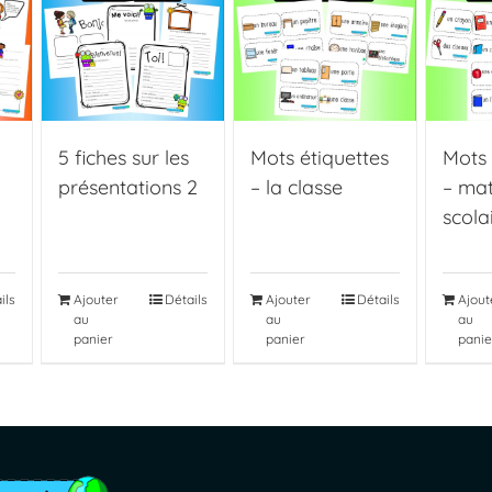
5 fiches sur les
Mots étiquettes
Mots 
présentations 2
– la classe
– mat
scola
ils
Ajouter
Détails
Ajouter
Détails
Ajout
au
au
au
panier
panier
panie