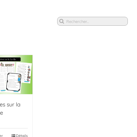
Rechercher
es sur la
le
er
Détails