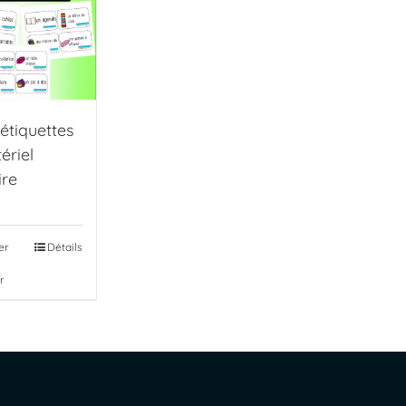
étiquettes
ériel
ire
er
Détails
r