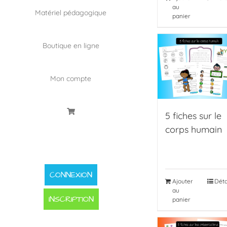
au
Matériel pédagogique
panier
Boutique en ligne
Mon compte
5 fiches sur le
corps humain
CONNEXION
Ajouter
Déta
au
INSCRIPTION
panier