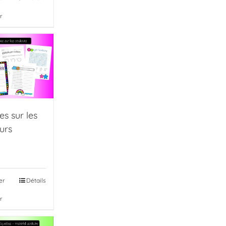
r
es sur les
urs
er
Détails
r