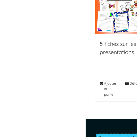
5 fiches sur les
présentations
Ajouter
Déta
au
panier