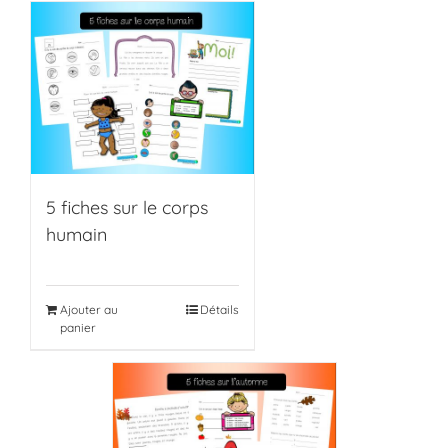
5 fiches sur le corps
humain
Ajouter au
Détails
panier