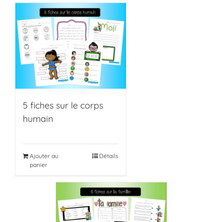
5 fiches sur le corps
humain
Ajouter au
Détails
panier