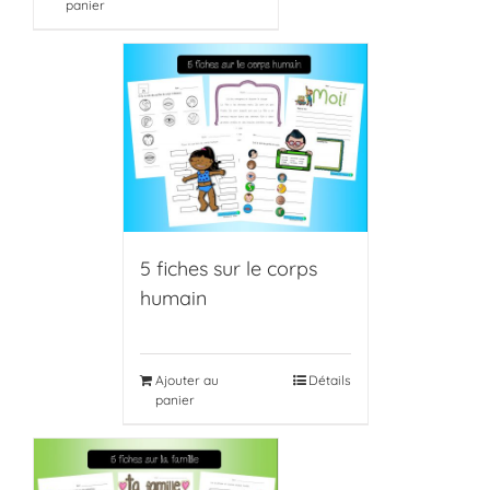
panier
5 fiches sur le corps
humain
Ajouter au
Détails
panier